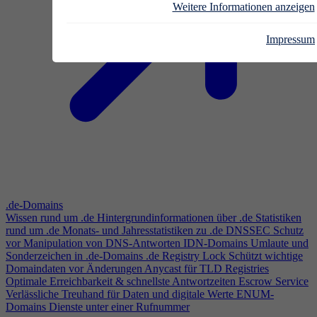
Weitere Informationen anzeigen
Impressum
.de-Domains
Wissen rund um .de
Hintergrundinformationen über .de
Statistiken
rund um .de
Monats- und Jahresstatistiken zu .de
DNSSEC
Schutz
vor Manipulation von DNS-Antworten
IDN-Domains
Umlaute und
Sonderzeichen in .de-Domains
.de Registry Lock
Schützt wichtige
Domaindaten vor Änderungen
Anycast für TLD Registries
Optimale Erreichbarkeit & schnellste Antwortzeiten
Escrow Service
Verlässliche Treuhand für Daten und digitale Werte
ENUM-
Domains
Dienste unter einer Rufnummer