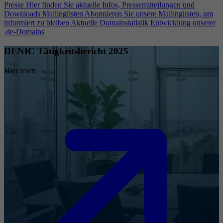
Presse
Hier finden Sie aktuelle Infos, Pressemitteilungen und
Downloads
Mailinglisten
Abonnieren Sie unsere Mailinglisten, um
informiert zu bleiben
Aktuelle Domainstatistik
Entwicklung unserer
.de-Domains
DENIC Tätigkeitsbericht 2025
Hier lesen