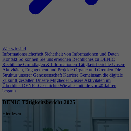
Wer wir sind
Informationssicherheit
Sicherheit von Informationen und Daten
Kontakt
So können Sie uns erreichen
Rechtliches zu DENIC
Rechtliche Grundlagen & Informationen
Tätigkeitsberichte
Unsere
Aktivitäten, Engagement und Projekte
Organe und Gremien
Die
Struktur unserer Genossenschaft
Karriere
Gemeinsam die digitale
Zukunft gestalten
Unsere Mitglieder
Unsere Aktivitäten im
Überblick
DENIC-Geschichte
Wie alles mit .de vor 40 Jahren
begann
DENIC Tätigkeitsbericht 2025
Hier lesen