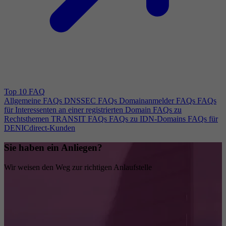
Top 10 FAQ
Allgemeine FAQs
DNSSEC FAQs
Domainanmelder FAQs
FAQs
für Interessenten an einer registrierten Domain
FAQs zu
Rechtsthemen
TRANSIT FAQs
FAQs zu IDN-Domains
FAQs für
DENICdirect-Kunden
Sie haben ein Anliegen?
Wir weisen den Weg zur richtigen Anlaufstelle