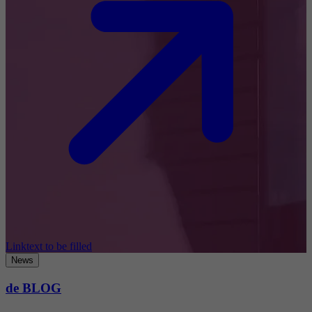
Linktext to be filled
News
de BLOG